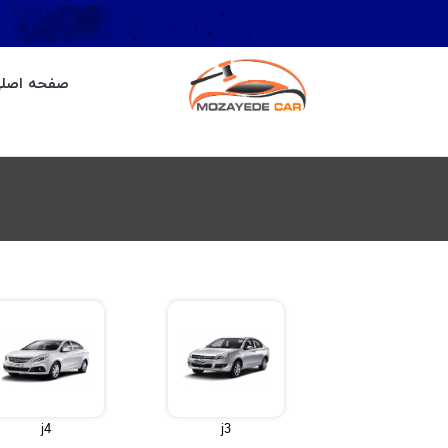
صفحه اصل
j4
j3