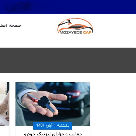
صفحه اصل
یکشنبه 1 آبان 1401
معایب و مزایای لیزینگ خودرو